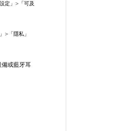
設定」>「可及
」>「隱私」
設備或藍牙耳