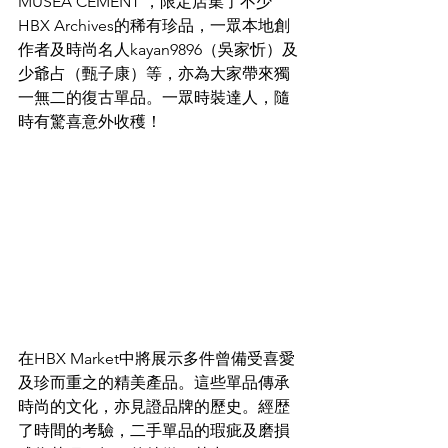
MUSEA CEMENT ，限定店集了不少
HBX Archives的稀有珍品，一眾本地創
作者及時尚名人kayan9896（吳家忻）及
少爺占（甄子康）等，亦為大家帶來獨
一無二的復古單品。一眾時裝達人，隨
時有驚喜意外收穫！
在HBX Market中將展示多件曾備受喜愛
及珍而重之的精美產品。這些單品傳承
時尚的文化，亦見證品牌的歷史。經歴
了時間的考驗，二手單品的瑕疵及磨損