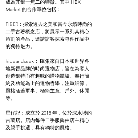
成為其獨一無二的特徵。其中 HBX 
Market 的合作單位包括：
FIBER：探索過去之美和當今永續時尚的
二手古著概念店，將展示一系列其精心
策劃的產品，邀請訪客探索每件作品中
的獨特魅力。
hideandseek： 匯集來自日本和世界各
地新晉品牌的時尚選物店，旨在為客人
創造獨特而有趣味的購物體驗。奉行簡
約及功能為上的選物哲學，注重細節，
風格涵蓋軍事、極簡主意、戶外、休閒
等。 
星仔記：成立於 2018 年，位於深水埗的
古著店。店內每件二手服飾由店主精心
及親手挑選，具有獨特的風格。