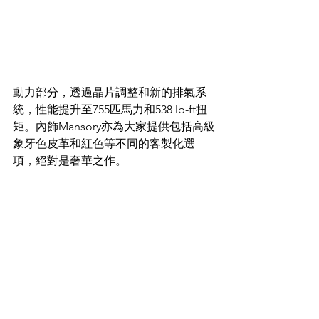
動力部分，透過晶片調整和新的排氣系
統，性能提升至755匹馬力和538 lb-ft扭
矩。內飾Mansory亦為大家提供包括高級
象牙色皮革和紅色等不同的客製化選
項，絕對是奢華之作。