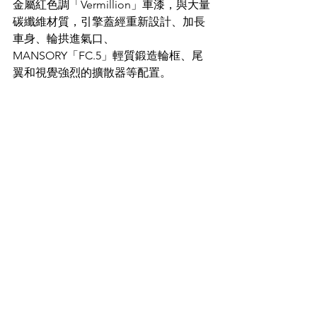
金屬紅色調「Vermillion」車漆，與大量
碳纖維材質，引擎蓋經重新設計、加長
車身、輪拱進氣口、
MANSORY「FC.5」輕質鍛造輪框、尾
翼和視覺強烈的擴散器等配置。