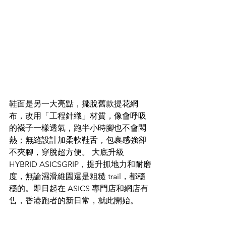
鞋面是另一大亮點，擺脫舊款提花網
布，改用「工程針織」材質，像會呼吸
的襪子一樣透氣，跑半小時腳也不會悶
熱；無縫設計加柔軟鞋舌，包裹感強卻
不夾腳，穿脫超方便。 大底升級 
HYBRID ASICSGRIP，提升抓地力和耐磨
度，無論濕滑維園還是粗糙 trail，都穩
穩的。即日起在 ASICS 專門店和網店有
售，香港跑者的新日常，就此開始。​