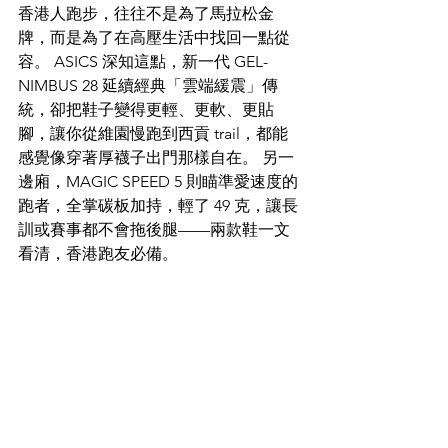
香港人跑步，往往不是為了馬拉松金
牌，而是為了在高壓生活中找回一點從
容。 ASICS 深知這點，新一代 GEL-
NIMBUS 28 延續經典「雲端緩震」傳
統，卻把鞋子變得更輕、更軟、更貼
腳，讓你從維園慢跑到西貢 trail，都能
感覺像穿著厚襪子出門那樣自在。 另一
邊廂，MAGIC SPEED 5 則瞄準愛速度的
跑者，全掌碳板加持，輕了 49 克，讓長
訓或賽事都不會拖後腿——兩款鞋一文
看清，香港跑友必備。