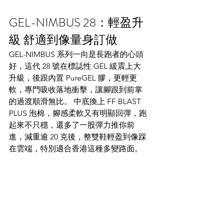
GEL-NIMBUS 28：輕盈升
級 舒適到像量身訂做​
GEL-NIMBUS 系列一向是長跑者的心頭
好，這代 28 號在標誌性 GEL 緩震上大
升級，後跟內置 PureGEL 膠，更輕更
軟，專門吸收落地衝擊，讓腳跟到前掌
的過渡順滑無比。 中底換上 FF BLAST 
PLUS 泡棉，腳感柔軟又有明顯回彈，跑
起來不只穩，還多了一股彈力推你前
進，減重逾 20 克後，整雙鞋輕盈到像踩
在雲端，特別適合香港這種多變路面。​