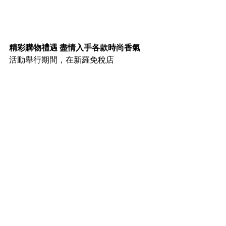
精彩購物禮遇 盡情入手各款時尚香氣 
活動舉行期間，在新羅免稅店 
BEAUTY&YOU 東大堂南店及北店的 
Cartier、Tom Ford 及  L'Artisan 
Parfumeur 專櫃，完成深度香水探索體
驗，更可免費獲贈精美禮品乙份。驚喜
禮遇， 又豈止於此！超過800款精選護
膚、美妝及時尚配飾產品低至4折，設有
額滿即減推廣並可以 同步享用不同支付
平台優惠；顧客更可免費獲贈 $50現金
券，只需於店內消費淨額滿 $500 即可使
用，讓各位可以全程投入購物樂趣，盡
享豐富優惠。