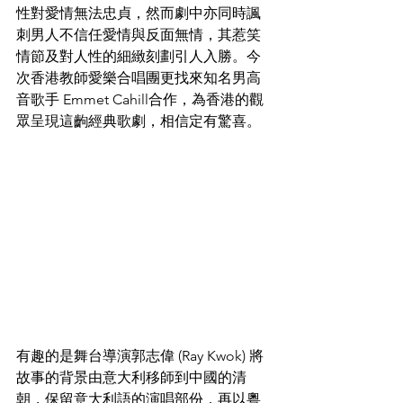
性對愛情無法忠貞，然而劇中亦同時諷
刺男人不信任愛情與反面無情，其惹笑
情節及對人性的細緻刻劃引人入勝。今
次香港教師愛樂合唱團更找來知名男高
音歌手 Emmet Cahill合作，為香港的觀
眾呈現這齣經典歌劇，相信定有驚喜。
有趣的是舞台導演郭志偉 (Ray Kwok) 將
故事的背景由意大利移師到中國的清
朝，保留意大利語的演唱部份，再以粵