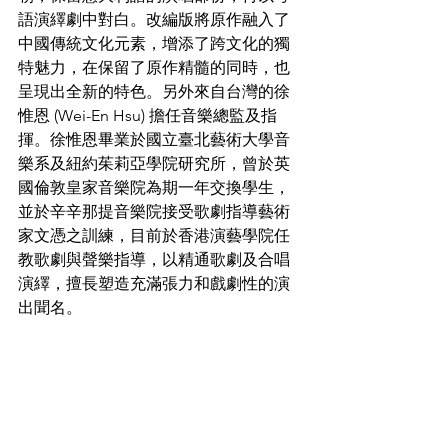
語演繹劇中對白。改編版將原作融入了
中國傳統文化元素，增添了跨文化的獨
特魅力，在保留了原作精髓的同時，也
呈現出全新的特色。另外來自台灣的徐
惟恩 (Wei-En Hsu) 擔任音樂總監及指
揮。徐惟恩畢業於國立臺北藝術大學音
樂系及紐約茱莉亞學院研究所，曾於英
國倫敦皇家音樂院為期一年交換學生，
並於辛辛那提音樂院接受歌劇指導藝術
家文憑之訓練，目前於香港演藝學院任
教歌劇與聲樂指導，以精通歌劇及合唱
演繹，擅長塑造充滿張力和戲劇性的演
出聞名。