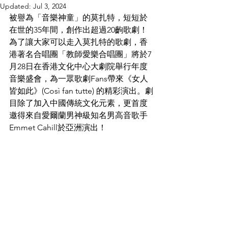
Updated:
Jul 3, 2024
被譽為「音樂神童」的莫扎特，短短於
在世的35年間，創作出超過20齣歌劇！
為了讓大家可以走入莫扎特的歌劇，香
港著名合唱團「教師愛樂合唱團」將於7
月28日在香港文化中心大劇院舉行年度
音樂盛會，為一眾歌劇Fans帶來《女人
皆如此》(Così fan tutte) 的精彩演出。劇
目除了加入中國傳統文化元素，更首度
邀得來自愛爾蘭男神級知名男高音歌手
Emmet Cahill於亞洲演出！