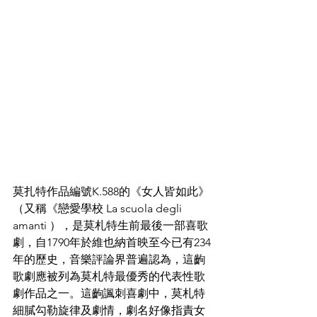
莫扎特作品編號K.588的《女人皆如此》
（又稱《戀愛學校 La scuola degli 
amanti ），是莫札特生前最後一部喜歌
劇，自1790年於維也納首映至今已有234
年的歷史，音樂評論界普遍認為，這齣
歌劇應被列為莫札特最優秀的代表性歌
劇作品之一。這齣諷刺喜劇中，莫札特
細膩勾勒旋律及劇情，劇名好像指責女