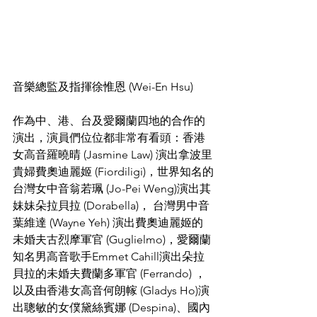
音樂總監及指揮徐惟恩 (Wei-En Hsu) 
作為中、港、台及愛爾蘭四地的合作的
演出，演員們位位都非常有看頭：香港
女高音羅曉晴 (Jasmine Law) 演出拿波里
貴婦費奧迪麗姬 (Fiordiligi)，世界知名的
台灣女中音翁若珮 (Jo-Pei Weng)演出其
妹妹朵拉貝拉 (Dorabella)， 台灣男中音
葉維達 (Wayne Yeh) 演出費奧迪麗姬的
未婚夫古烈摩軍官 (Guglielmo)，愛爾蘭
知名男高音歌手Emmet Cahill演出朵拉
貝拉的未婚夫費蘭多軍官 (Ferrando) ，
以及由香港女高音何朗幏 (Gladys Ho)演
出聰敏的女僕黛絲賓娜 (Despina)、國內