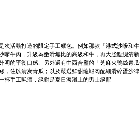
是次活動打造的限定手工麵包。例如那款「港式沙嗲和牛
沙嗲牛肉，升級為嫩滑無比的高級和牛，再大膽點綴清新
分明的平衡口感。另外還有中西合璧的「芝麻火鴨絲青瓜
絲，佐以清爽青瓜；以及嚴選鮮甜龍蝦肉配細滑碎蛋沙律
一杯手工氈酒，絕對是夏日海灘上的男士絕配。  