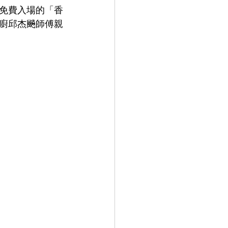
免費入場的「香
廚邱杰飈師傅親