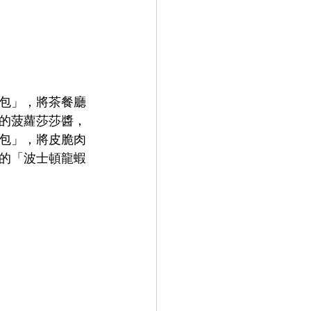
包」，將茶餐廳
的菠蘿莎莎醬，
包」，將皮脆肉
的「波士頓龍蝦