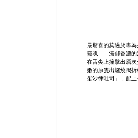
最驚喜的莫過於專為
靈魂——濃郁香濃的
在舌尖上撞擊出層次
嫩的原隻出爐燒鴨拆
蛋沙律吐司」，配上