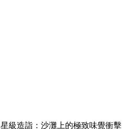
與星級造詣：沙灘上的極致味覺衝擊