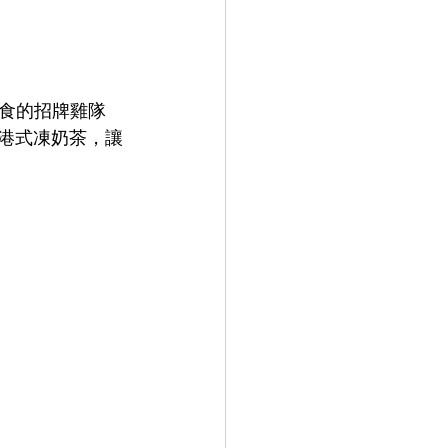
食的招牌雞隊
配港式凍奶茶，讓