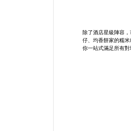
除了酒店星級陣容，
仔、均香餅家的糯米糍
你一站式滿足所有對