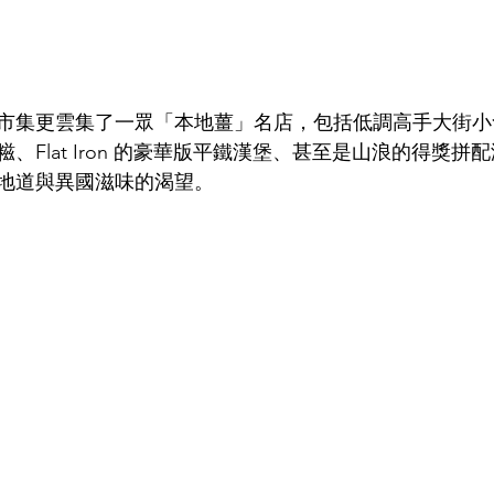
市集更雲集了一眾「本地薑」名店，包括低調高手大街小
、Flat Iron 的豪華版平鐵漢堡、甚至是山浪的得獎拼
地道與異國滋味的渴望。  