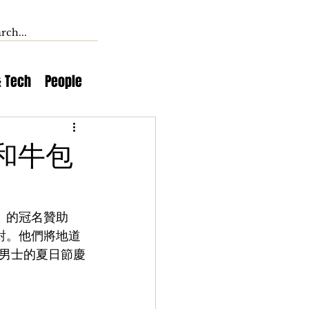
& Tech
People
和牛包
賽」的冠名贊助
派對。他們將地道
男士的夏日節慶