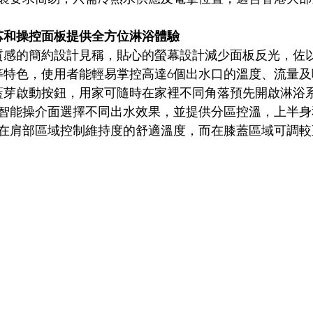
閥芯和操控面板提供全方位淋浴體驗
極具質感的簡約設計見稱，貼心的螢幕設計減少面板反光，佐
等特色，使用者能輕易掌控高達6個出水口的溫度、流量及
遠程藍芽啟動按鈕，用家可隨時在家裡不同角落預先開啟淋浴
智能操介面選擇不同出水效果，並提供分區控溫，上半身
在肩部區域控制維持度的舒適溫度，而在膝蓋區域可調較