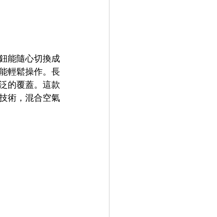
鈕能隨心切換成
能輕鬆操作。長
泛的覆蓋。這款
技術，混合空氣