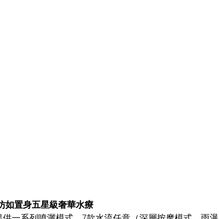
系統 仿如置身五星級奢華水療
浴系統提供一系列噴灑模式，7款水流任意（深層按摩模式、雨瀑