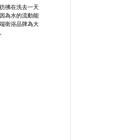
彷彿在洗去一天
因為水的流動能
端衛浴品牌為大
。