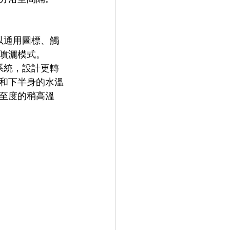
以通用圖標、觸
噴灑模式。 
系統，設計更轉
和下半身的水溫
至度的稍高溫