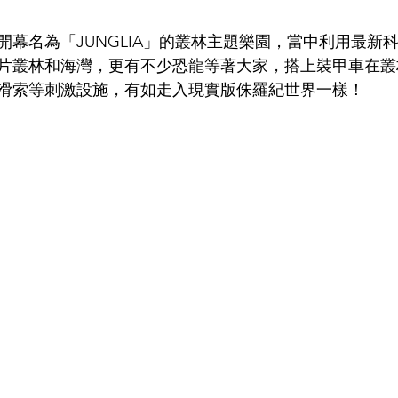
會開幕名為「JUNGLIA」的叢林主題樂園，當中利用最新
片叢林和海灣，更有不少恐龍等著大家，搭上裝甲車在叢
滑索等刺激設施，有如走入現實版侏羅紀世界一樣！