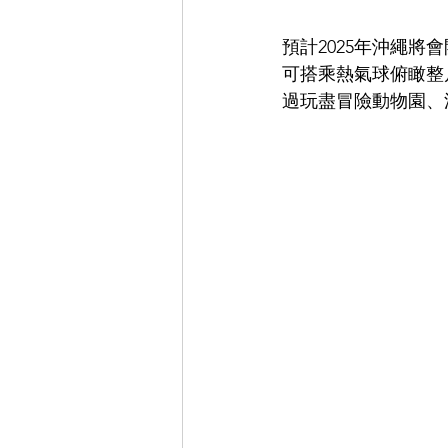
預計2025年沖繩將
可搭乘熱氣球俯瞰整
過玩盡冒險動物園、