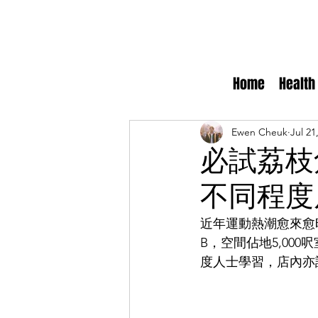
Home
Health
Ewen Cheuk
Jul 21
必試荔枝
不同程度
近年運動熱潮愈來愈
B，空間佔地5,000
度人士學習，店內亦