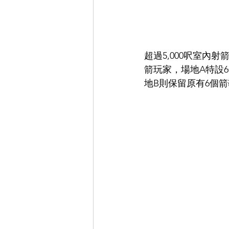
超過5,000呎室內
箭玩家，場地A特設
地B則保留原有6個