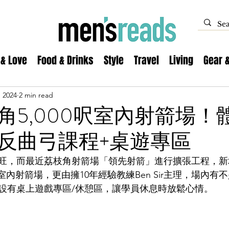
 & Love
Food & Drinks
Style
Travel
Living
Gear 
, 2024
2 min read
角5,000呎室內射箭場！
反曲弓課程+桌遊專區
旺，而最近荔枝角射箭場「領先射箭」進行擴張工程，新
呎室內射箭場，更由擁10年經驗教練Ben Sir主理，場內
設有桌上遊戲專區/休憩區，讓學員休息時放鬆心情。