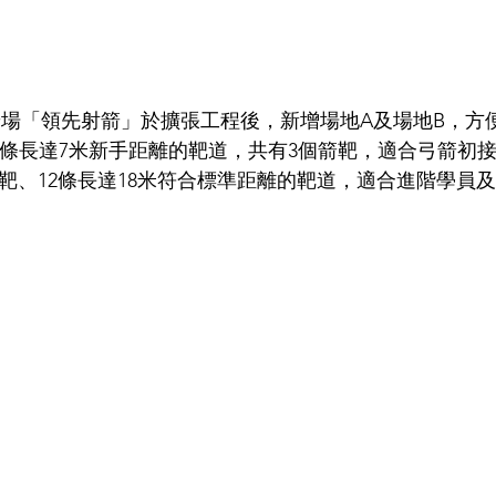
射箭場「領先射箭」於擴張工程後，新增場地A及場地B，方
6條長達7米新手距離的靶道，共有3個箭靶，適合弓箭初
箭靶、12條長達18米符合標準距離的靶道，適合進階學員