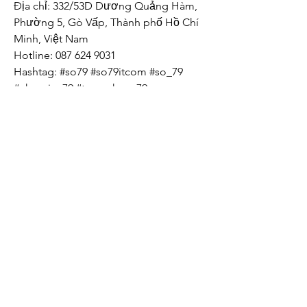
Địa chỉ: 332/53D Dương Quảng Hàm, 
Phường 5, Gò Vấp, Thành phố Hồ Chí 
Minh, Việt Nam
Hotline: 087 624 9031
Hashtag: #so79 #so79itcom #so_79 
#nhacaiso79 #trangchuso79
關於我們
隱私權政策
著作權聲明
廣告合作
投稿專區
men's Reads文章合作平台
所有投稿、新聞稿、採訪邀請及廣告查詢，歡迎
聯絡
marketing@mensreads.com