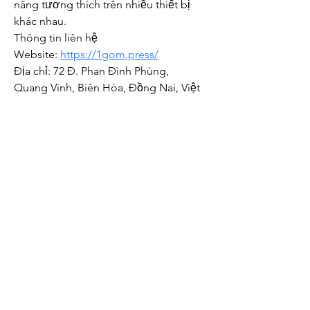
năng tương thích trên nhiều thiết bị 
khác nhau.
Thông tin liên hệ
Website: 
https://1gom.press/
Địa chỉ: 72 Đ. Phan Đình Phùng, 
Quang Vinh, Biên Hòa, Đồng Nai, Việt 
Nam
關於我們
隱私權政策
著作權聲明
廣告合作
投稿專區
men's Reads文章合作平台
所有投稿、新聞稿、採訪邀請及廣告查詢，歡迎
聯絡
marketing@mensreads.com