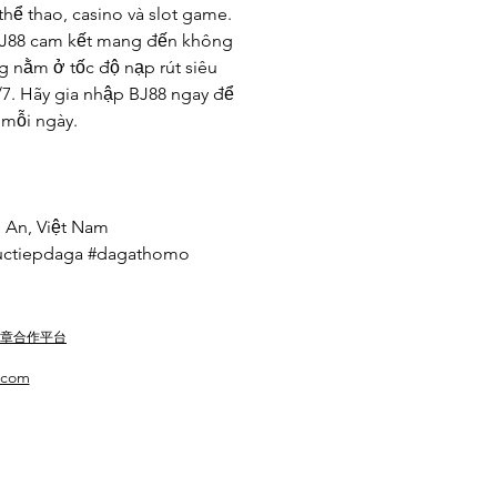
hể thao, casino và slot game. 
 BJ88 cam kết mang đến không 
ng nằm ở tốc độ nạp rút siêu 
/7. Hãy gia nhập BJ88 ngay để 
 mỗi ngày.
g An, Việt Nam
tructiepdaga #dagathomo
ds文章合作平台
.com