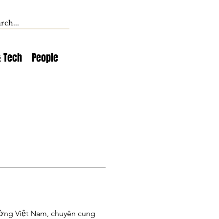
& Tech
People
rường Việt Nam, chuyên cung 