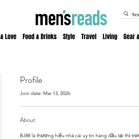
 & Love
Food & Drinks
Style
Travel
Living
Gear 
Profile
Join date: Mar 13, 2026
About
BJ88 là thương hiệu nhà cái uy tín hàng đầu tại thị t