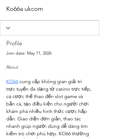
Ko66a ukcom
Profile
Join date: May 11, 2026
About
KO66
 cung cấp không gian giải trí 
trực tuyến đa dạng từ casino trực tiếp, 
cá cược thể thao đến slot game và 
bắn cá, tạo điều kiện cho người chơi 
khám phá nhiều hình thức cược hấp 
dẫn. Giao diện đơn giản, thao tác 
nhanh giúp người dùng dễ dàng tìm 
kiếm trò chơi phù hợp. KO66 thường 