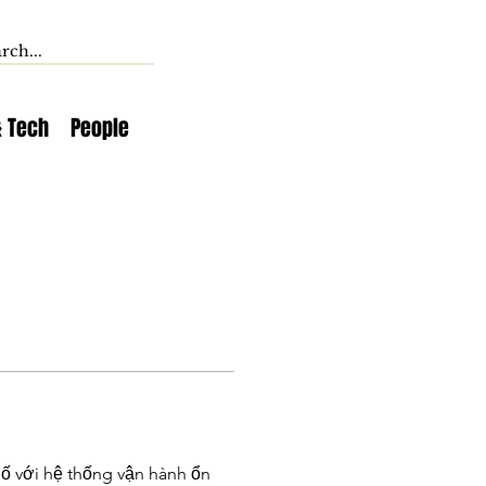
& Tech
People
số với hệ thống vận hành ổn 