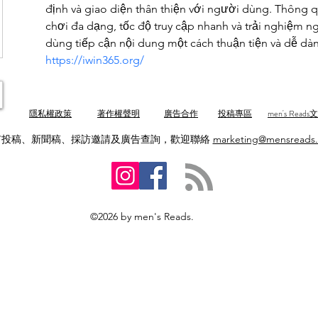
định và giao diện thân thiện với người dùng. Thông qu
chơi đa dạng, tốc độ truy cập nhanh và trải nghiệm 
dùng tiếp cận nội dung một cách thuận tiện và dễ dàn
https://iwin365.org/
隱私權政策
著作權聲明
廣告合作
投稿專區
men's Rea
有投稿、新聞稿、採訪邀請及廣告查詢，歡迎聯絡
marketing@mensreads
©2026 by men's Reads.