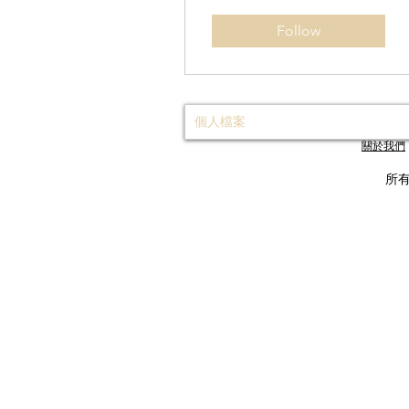
Follow
個人檔案
關於我們
所