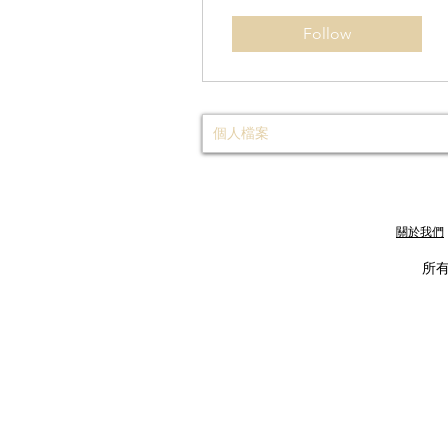
Follow
個人檔案
關於我們
所