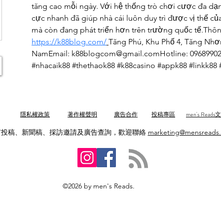
tăng cao mỗi ngày. Với hệ thống trò chơi cược đa dạng
cực nhanh đã giúp nhà cái luôn duy trì được vị thế c
mà còn đang phát triển hơn trên trường quốc tế.Thông
https://k88blog.com/
Tăng Phú, Khu Phố 4, Tăng Nhơn
NamEmail: k88blogcom@gmail.comHotline: 09689902
#nhacaik88 #thethaok88 #k88casino #appk88 #linkk88
隱私權政策
著作權聲明
廣告合作
投稿專區
men's Rea
有投稿、新聞稿、採訪邀請及廣告查詢，歡迎聯絡
marketing@mensreads
©2026 by men's Reads.