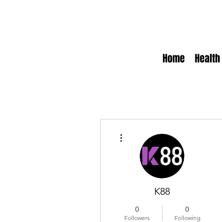
Home
Health
More actions
K88
0
0
Followers
Following