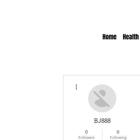
Home
Health
More actions
BJ888
0
0
Followers
Following