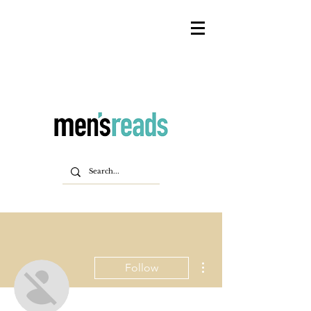
More actions
Follow