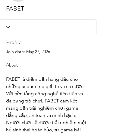
FABET
Profile
Join date: May 27, 2026
About
FABET là điểm đến hàng đầu cho 
những ai đam mê giải trí và cá cược. 
Với nền tảng công nghệ tiên tiến và 
đa dạng trò chơi, FABET cam kết 
mang đến trải nghiệm chơi game 
đẳng cấp, an toàn và minh bạch. 
Người chơi sẽ được trải nghiệm một 
hệ sinh thái hoàn hảo, từ game bài 