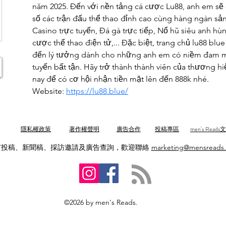
năm 2025. Đến với nền tảng cá cược Lu88, anh em sẽ
số các trận đấu thể thao đỉnh cao cùng hàng ngàn sả
Casino trực tuyến, Đá gà trực tiếp, Nổ hũ siêu anh hù
cược thể thao điện tử,... Đặc biệt, trang chủ lu88 bl
đến lý tưởng dành cho những anh em có niềm đam mê
tuyến bất tận. Hãy trở thành thành viên của thương 
nay để có cơ hội nhận tiền mặt lên đến 888k nhé.
Website: 
https://lu88.blue/
隱私權政策
著作權聲明
廣告合作
投稿專區
men's Rea
有投稿、新聞稿、採訪邀請及廣告查詢，歡迎聯絡
marketing@mensreads
©2026 by men's Reads.