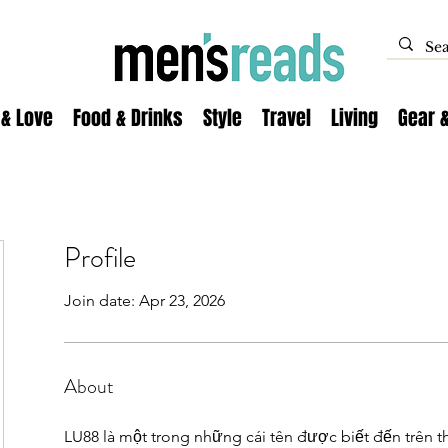
 & Love
Food & Drinks
Style
Travel
Living
Gear 
Profile
Join date: Apr 23, 2026
About
LU88 là một trong những cái tên được biết đến trên 