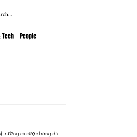
& Tech
People
thị trường cá cược bóng đá 