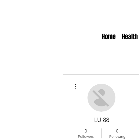
Home
Health
More actions
LU 88
0
0
Followers
Following