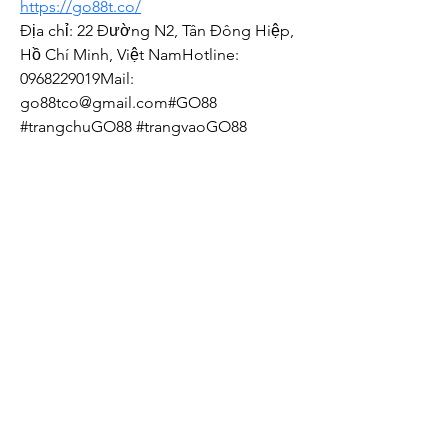
https://go88t.co/
Địa chỉ: 22 Đường N2, Tân Đông Hiệp, 
Hồ Chí Minh, Việt NamHotline: 
0968229019Mail: 
go88tco@gmail.com#GO88 
#trangchuGO88 #trangvaoGO88 
#linkvaoGO88 #go88tco
關於我們
隱私權政策
著作權聲明
廣告合作
投稿專區
men's Reads文章合作平台
所有投稿、新聞稿、採訪邀請及廣告查詢，歡迎
聯絡
marketing@mensreads.com