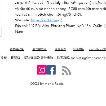
cược thể thao và nổ hũ hấp dẫn. Với giao diện hiện đạ
và tốc độ nạp rút nhanh chóng, SC88 cam kết mang đế
toàn và minh bạch cho mọi người chơi.
Website: 
https://sc88.living/
Địa chỉ: 149 Bùi Viện, Phường Phạm Ngũ Lão, Quận 1,
Nam
隱私權政策
著作權聲明
廣告合作
投稿專區
men's Rea
有投稿、新聞稿、採訪邀請及廣告查詢，歡迎聯絡
marketing@mensreads
©2026 by men's Reads.