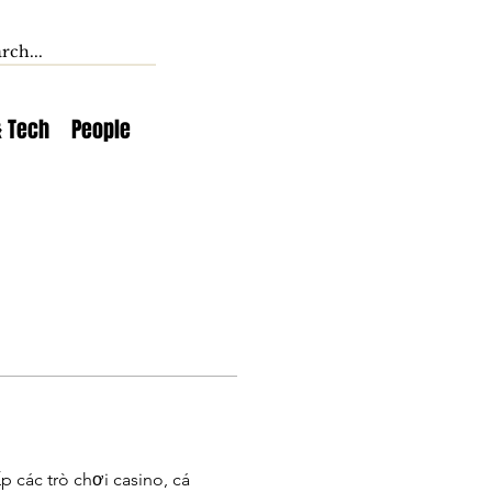
& Tech
People
p các trò chơi casino, cá 