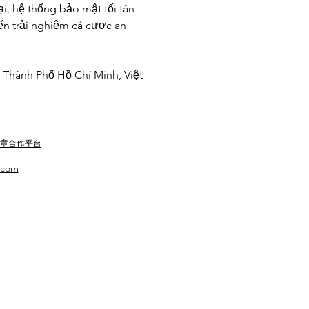
i, hệ thống bảo mật tối tân 
n trải nghiệm cá cược an 
 Thành Phố Hồ Chí Minh, Việt 
ds文章合作平台
.com