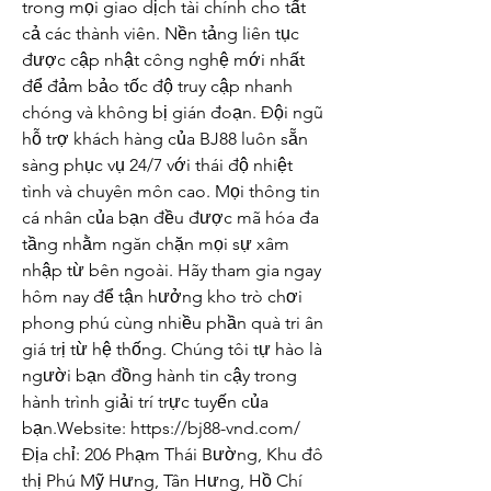
trong mọi giao dịch tài chính cho tất 
cả các thành viên. Nền tảng liên tục 
được cập nhật công nghệ mới nhất 
để đảm bảo tốc độ truy cập nhanh 
chóng và không bị gián đoạn. Đội ngũ 
hỗ trợ khách hàng của BJ88 luôn sẵn 
sàng phục vụ 24/7 với thái độ nhiệt 
tình và chuyên môn cao. Mọi thông tin 
cá nhân của bạn đều được mã hóa đa 
tầng nhằm ngăn chặn mọi sự xâm 
nhập từ bên ngoài. Hãy tham gia ngay 
hôm nay để tận hưởng kho trò chơi 
phong phú cùng nhiều phần quà tri ân 
giá trị từ hệ thống. Chúng tôi tự hào là 
người bạn đồng hành tin cậy trong 
hành trình giải trí trực tuyến của 
bạn.Website: https://bj88-vnd.com/
Địa chỉ: 206 Phạm Thái Bường, Khu đô 
thị Phú Mỹ Hưng, Tân Hưng, Hồ Chí 