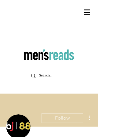
More actions
Follow