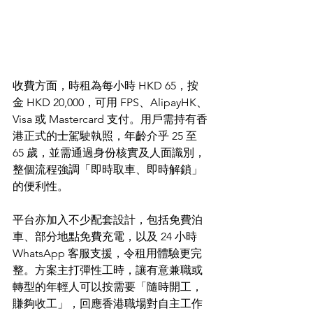
收費方面，時租為每小時 HKD 65，按
金 HKD 20,000，可用 FPS、AlipayHK、
Visa 或 Mastercard 支付。用戶需持有香
港正式的士駕駛執照，年齡介乎 25 至 
65 歲，並需通過身份核實及人面識別，
整個流程強調「即時取車、即時解鎖」
的便利性。
平台亦加入不少配套設計，包括免費泊
車、部分地點免費充電，以及 24 小時 
WhatsApp 客服支援，令租用體驗更完
整。方案主打彈性工時，讓有意兼職或
轉型的年輕人可以按需要「隨時開工，
賺夠收工」，回應香港職場對自主工作