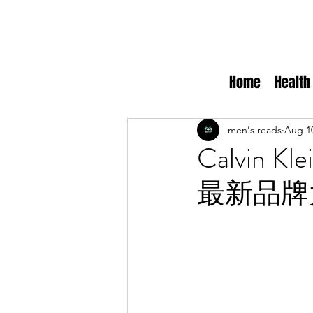
Home
Health
men's reads
Aug 10
Calvin
最新品牌