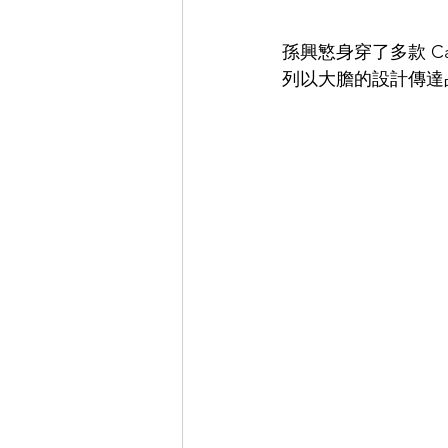
孫興慜身穿了多款 Calv
列以大膽的設計傳達