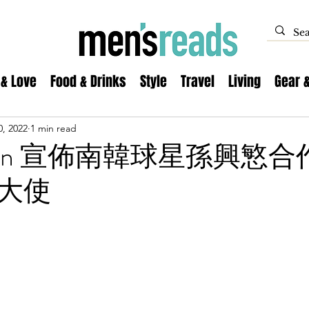
 & Love
Food & Drinks
Style
Travel
Living
Gear 
, 2022
1 min read
 Klein 宣佈南韓球星孫興慜
大使