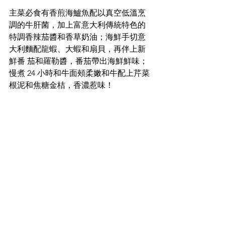
主菜必食有香煎海鱸魚配以真空低溫烹
調的牛肝菌，加上富意大利傳統特色的
特調香辣茄醬和香草奶油；海鮮手切意
大利麵配龍蝦、大蝦和扇貝，再伴上新
鮮番 茄和羅勒醬，番茄帶出海鮮鮮味；
慢煮 24 小時和牛面頰柔嫩和牛配上芹菜
根泥和焦糖金桔，香濃惹味！