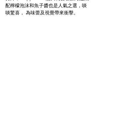
配檸檬泡沫和魚子醬也是人氣之選，啖
啖驚喜， 為味蕾及視覺帶來衝擊。 