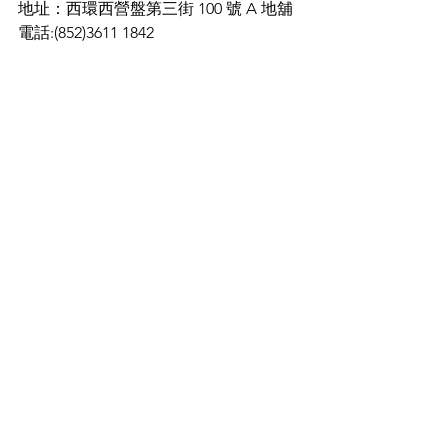
地址：西環西營盤第三街 100 號 A 地舖 
電話:(852)3611 1842
營業時間：星期二至五 6pm - 12am | 星
期六、日 12pm - 3pm；6pm - 12am | 星
期一休息
Food & Drinks
See All
Recent Posts