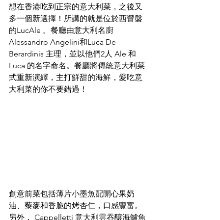
想在香港吃到正宗的意大利菜，之後又
多一個新選擇！所講的就是位於西營盤
的LucAle 。餐廳由意大利名廚
Alessandro Angelini和Luca De 
Berardinis 主理，並以他們2人 Ale 和 
Luca 的名字命名。餐廳將傳統意大利菜
式重新演繹，主打鮮甜的海鮮，愛吃意
大利菜的你不要錯過！
創意前菜包括薄片小墨魚配開心果奶
油、藜麥和香脆的烤杏仁，口感豐富。
另外， Cappelletti 意大利雲吞釀海鱸魚