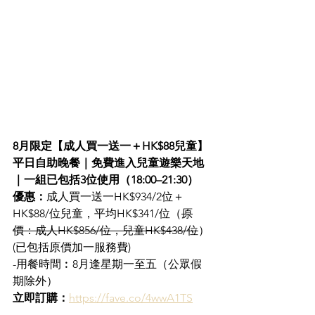
8月限定【成人買一送一＋HK$88兒童】
平日自助晚餐｜免費進入兒童遊樂天地
｜一組已包括3位使用（18:00–21:30）
優惠：
成人買一送一HK$934/2位＋
HK$88/位兒童，平均HK$341/位（
原
價：成人HK$856/位，兒童HK$438/位
）
(已包括原價加一服務費)
-用餐時間︰8月逢星期一至五（公眾假
期除外）
立即訂購：
https://fave.co/4wwA1TS