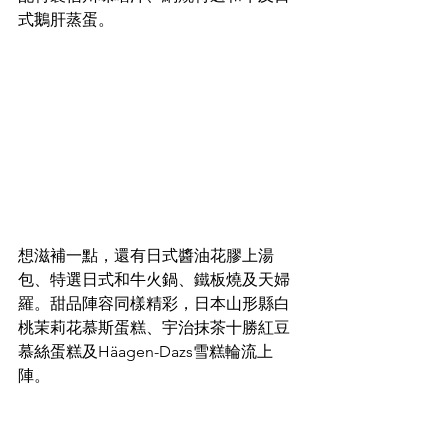
式鵝肝蒸蛋。  
想滋補一點，還有日式醬油花膠上湯
包、特選日式和牛火鍋、鐵板燒及天婦
羅。甜品陣容同樣精彩，日本山形縣白
桃茉莉花慕斯蛋糕、宇治抹茶十勝紅豆
慕絲蛋糕及Häagen-Dazs雪糕輪流上
陣。  