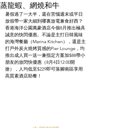
蒸龍蝦、網燒和牛
暑假過了一大半，還在苦惱週末或平日
放假帶一家大細到哪裏放電兼食好西？
香港海洋公園萬豪酒店今個8月推出極具
誠意的快閃優惠。不論是主打日韓風味
的海灣餐廳（Marina Kitchen），還是主
打戶外炭火燒烤質感的Pier Lounge，均
推出成人買一送一兼指定方案加$88帶小
朋友的放閃快優惠（8月4日12:00開
搶），人均低至$229即可落腳南區享用
高質素酒店助餐！