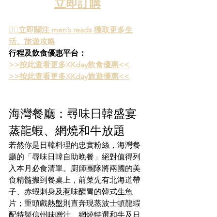
立即訂購
👉🏻立即關注 men’s reads 獲取更多生
活、旅遊攻略
行程及飲食優惠平台：
>>按此查看更多KKday飲食優惠<<
>>按此查看更多KKday旅遊優惠<<
海灣餐廳：尋味日韓盛宴 
蒸龍蝦、網燒和牛放題
若然你是日韓料理的忠實粉絲，海灣餐
廳的「尋味日韓自助晚餐」絕對值得列
入本月必食清單。廚師團隊將兩國的美
食精髓搬到餐桌上，前菜先有北海道帶
子、赤蝦刺身及惹味醒胃的韓式生魚
片；重頭戲熱盤則直奔現蒸波士頓龍蝦
配特製信州味噌汁、網燒特選和牛及日