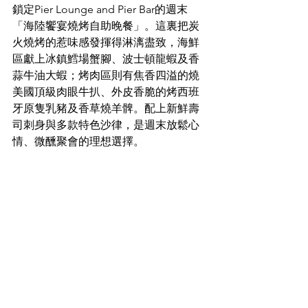
鎖定Pier Lounge and Pier Bar的週末
「海陸饗宴燒烤自助晚餐」。這裏把炭
火燒烤的惹味感發揮得淋漓盡致，海鮮
區獻上冰鎮鱈場蟹腳、波士頓龍蝦及香
蒜牛油大蝦；烤肉區則有焦香四溢的燒
美國頂級肉眼牛扒、外皮香脆的烤西班
牙原隻乳豬及香草燒羊髀。配上新鮮壽
司刺身與多款特色沙律，是週末放鬆心
情、微醺聚會的理想選擇。  