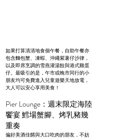
如果打算清清地食個午餐，自助午餐亦
包含麵包蟹、凍蝦、沖繩紫薯仔沙律，
以及即席烹調的雪燕灌湯餃與港式雞蛋
仔。最吸引的是，午市或晚市同行的小
朋友均可免費進入兒童遊樂天地放電，
大人可以安心享用美食！  
Pier Lounge：週末限定海陸
饗宴 鱈場蟹腳、烤乳豬幾
重奏
偏好美酒佳餚與大口吃肉的朋友，不妨