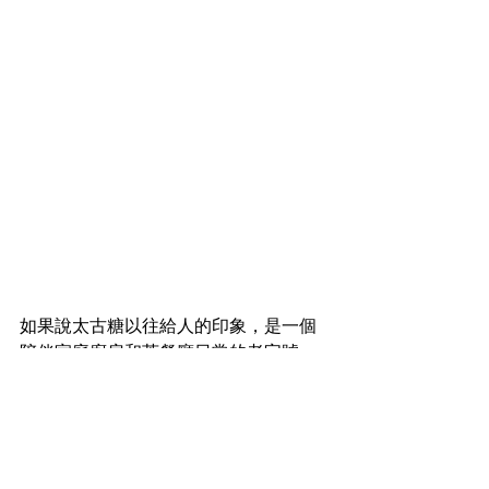
如果說太古糖以往給人的印象，是一個
陪伴家庭廚房和茶餐廳日常的老字號，
那麼這次 145 周年活動，則更像是一次
「重新進城」。它沒有離開原本熟悉的
角色，反而用更貼地的方式，把品牌從
老牌糖品供應商，轉化為一種城市生活
裡的情緒補給。對今天的香港人來說，